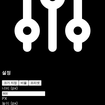
설정
크기 지정
비율
프리셋
너비 (px)
PX
높이 (px)