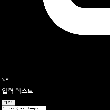
입력
입력 텍스트
지우기